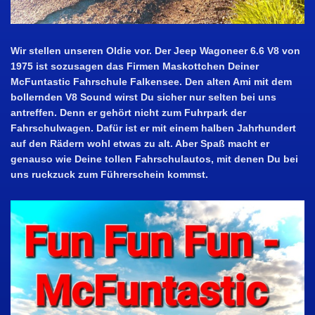
Wir stellen unseren Oldie vor. Der Jeep Wagoneer 6.6 V8 von
1975 ist sozusagen das Firmen Maskottchen Deiner
McFuntastic Fahrschule Falkensee. Den alten Ami mit dem
bollernden V8 Sound wirst Du sicher nur selten bei uns
antreffen. Denn er gehört nicht zum Fuhrpark der
Fahrschulwagen. Dafür ist er mit einem halben Jahrhundert
auf den Rädern wohl etwas zu alt. Aber Spaß macht er
genauso wie Deine tollen Fahrschulautos, mit denen Du bei
uns ruckzuck zum Führerschein kommst.