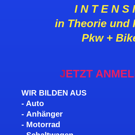
I N T E N S 
in Theorie und 
Pkw + Bik
J
ETZT ANMEL
WIR BILDEN AUS
- Auto
- Anhänger
- Motorrad
- Schaltwagen