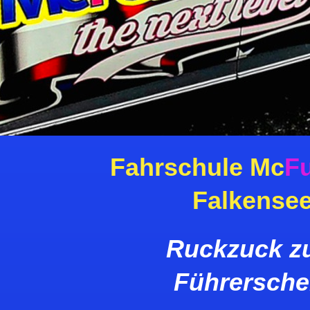
Fahrschule Mc
F
Falkense
Ruckzuck 
Führersche