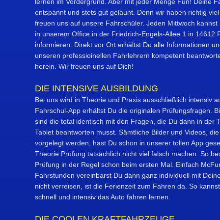
lernen im Vordergrund. Aber mit jeder Menge Fun! Deine F
entspannt und stets gut gelaunt. Denn wir haben richtig vi
freuen uns auf unsere Fahrschüler. Jeden Mittwoch kannst
in unserem Office in der Friedrich-Engels-Allee 1 in 1461
informieren. Direkt vor Ort erhältst Du alle Informationen 
unseren professioinellen Fahrlehrern kompetent beantwort
herein. Wir freuen uns auf Dich!
DIE INTENSIVE AUSBILDUNG
Bei uns wird in Theorie und Praxis ausschließlich intensiv a
Fahrschul-App erhältst Du die originalen Prüfungsfragen.
sind die total identisch mit den Fragen, die Du dann in der
Tablet beantworten musst. Sämtliche Bilder und Videos, die
vorgelegt werden, hast Du schon in unserer tollen App ges
Theorie Prüfung tatsächlich nicht viel falsch machen. So b
Prüfung in der Regel schon beim ersten Mal. Einfach McFun
Fahrstunden vereinbarst Du dann ganz individuell mit Deine
nicht verreisen, ist die Ferienzeit zum Fahren da. So kanns
schnell und intensiv das Auto fahren lernen.
DIE COOLEN KRAFTFAHRZEUGE