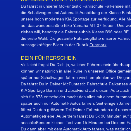
Du fährst in unserer McFuntastic Fahrschule Falkensee m
die Schaltwagen und Automatik Ausbildung der Klasse B in
unsere hoch modernen KIA Sportage zur Verfügung. Alle Mo
auf das wunderschöne Bike Yamaha MT 07 freuen. Und we
ziehen will, benötigt die Fahrerlaubnis Klasse B96 oder BE
die erste Wahl. Die gesamte Fahrzeugflotte unserer Fahrsch
aussagekräftiger Bilder in der Rubrik
Fuhrpark
.
DEIN FÜHRERSCHEIN
Vielleicht fragst Du Dich ja, welcher Führerschein überhaupt 
können wir natürlich in aller Ruhe in unserem Office gem
später nur Schaltwagen fahren wirst, empfehlen wir Dir ganz
Da fährst Du in Deiner McFuntastic Fahrschule Falkensee 
KIA Sportage Benzin und absolvierst auf diesem Auto auch
sich für B78 entscheidet macht das alles mit einem Automa
später auch nur Automatik Autos fahren. Seit einigen Jahren
fährst Du den größeren Teil Deiner Fahrstunden auf unsere
Automatikgetriebe. Außerdem fährst Du 5x 90 Minuten auf
anschließenden kleinen Test von 15 Minuten bei Deinem Fah
Du dann aber mit dem Automatik Auto fahren, was natürlich