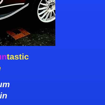
un
tastic
e
zum
in