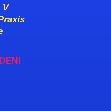
I V
Praxis
e
DEN!